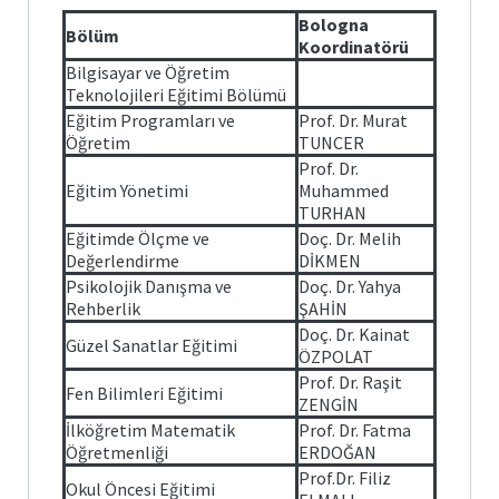
Posta
arı ve
Plan
Matematik
Bologna
ve
Bölüm
Koordinatörü
Fen
Öğrenci
Bilimleri
İş
İşleri
Bilgisayar ve Öğretim
Eğitimi
önetimi
ik ve
Akış
Otomasyonu
Teknolojileri Eğitimi Bölümü
leri
Süreçleri
Eğitim Programları ve
Prof. Dr. Murat
Temel
e Ölçme
Bologna
Öğretim
TUNCER
Eğitim
Görev
Bilgi
ndirme
si
Prof. Dr.
Tanımları
Sistemi
Eğitim Yönetimi
Muhammed
itim
Türkçe
TURHAN
ve
k ve
Mezun
Sosyal
ik
ik
Eğitimde Ölçme ve
Doç. Dr. Melih
Portalı
Bilimler
lık
Değerlendirme
DİKMEN
cesi
ğitimi
Psikolojik Danışma ve
Doç. Dr. Yahya
Öğrenci
Yabancı
Toplulukları
Rehberlik
ŞAHİN
Diller
lgiler
Doç. Dr. Kainat
Eğitimi
Güzel Sanatlar Eğitimi
liği
ÖZPOLAT
Prof. Dr. Raşit
Fen Bilimleri Eğitimi
ZENGİN
İlköğretim Matematik
Prof. Dr. Fatma
Öğretmenliği
ERDOĞAN
Prof.Dr. Filiz
Okul Öncesi Eğitimi