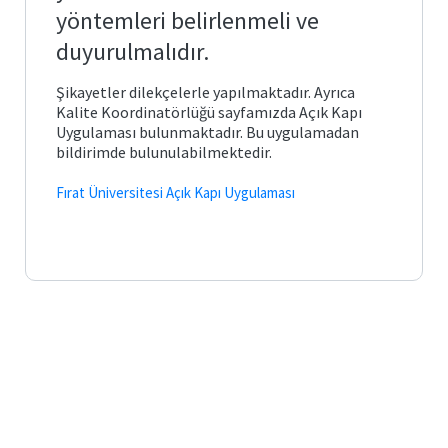
Posta
arı ve
Plan
yöntemleri belirlenmeli ve
Matematik
ve
Fen
duyurulmalıdır.
Öğrenci
Bilimleri
İş
İşleri
Eğitimi
önetimi
ik ve
Akış
Otomasyonu
leri
Süreçleri
Şikayetler dilekçelerle yapılmaktadır. Ayrıca
Kalite Koordinatörlüğü sayfamızda Açık Kapı
Temel
e Ölçme
Bologna
Uygulaması bulunmaktadır. Bu uygulamadan
Eğitim
Görev
Bilgi
ndirme
si
Tanımları
bildirimde bulunulabilmektedir.
Sistemi
itim
Türkçe
Fırat Üniversitesi Açık Kapı Uygulaması
ve
k ve
Mezun
Sosyal
ik
ik
Portalı
Bilimler
lık
cesi
ğitimi
Öğrenci
Yabancı
Toplulukları
Diller
lgiler
Eğitimi
liği