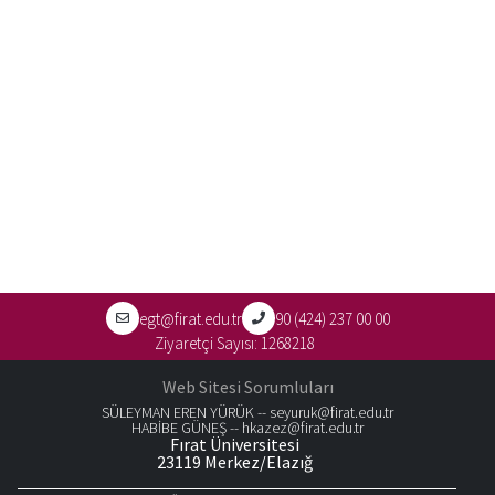
egt@firat.edu.tr
90 (424) 237 00 00
Ziyaretçi Sayısı:
1268218
Web Sitesi Sorumluları
SÜLEYMAN EREN YÜRÜK --
seyuruk@firat.edu.tr
HABİBE GÜNEŞ --
hkazez@firat.edu.tr
Fırat Üniversitesi
23119 Merkez/Elazığ