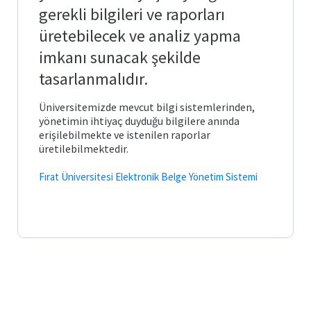
Posta
arı ve
Plan
gerekli bilgileri ve raporları
Matematik
ve
Fen
üretebilecek ve analiz yapma
Öğrenci
Bilimleri
İş
İşleri
Eğitimi
önetimi
ik ve
Akış
imkanı sunacak şekilde
Otomasyonu
leri
Süreçleri
tasarlanmalıdır.
Temel
e Ölçme
Bologna
Eğitim
Görev
Bilgi
ndirme
si
Tanımları
Üniversitemizde mevcut bilgi sistemlerinden,
Sistemi
yönetimin ihtiyaç duyduğu bilgilere anında
itim
Türkçe
erişilebilmekte ve istenilen raporlar
ve
k ve
Mezun
Sosyal
ik
ik
üretilebilmektedir.
Portalı
Bilimler
lık
cesi
ğitimi
Fırat Üniversitesi Elektronik Belge Yönetim Sistemi
Öğrenci
Yabancı
Toplulukları
Diller
lgiler
Eğitimi
liği