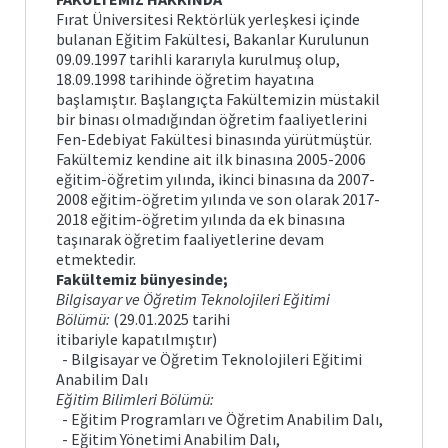
Posta
arı ve
Plan
Matematik
Fırat Üniversitesi Rektörlük yerleşkesi içinde
ve
bulanan Eğitim Fakültesi, Bakanlar Kurulunun
Fen
Öğrenci
Bilimleri
09.09.1997 tarihli kararıyla kurulmuş olup,
İş
İşleri
Eğitimi
önetimi
ik ve
Akış
Otomasyonu
18.09.1998 tarihinde öğretim hayatına
leri
Süreçleri
başlamıştır. Başlangıçta Fakültemizin müstakil
bir binası olmadığından öğretim faaliyetlerini
Temel
e Ölçme
Bologna
Eğitim
Görev
Fen-Edebiyat Fakültesi binasında yürütmüştür.
Bilgi
ndirme
si
Tanımları
Sistemi
Fakültemiz kendine ait ilk binasına 2005-2006
itim
eğitim-öğretim yılında, ikinci binasına da 2007-
Türkçe
ve
2008 eğitim-öğretim yılında ve son olarak 2017-
k ve
Mezun
Sosyal
ik
ik
Portalı
2018 eğitim-öğretim yılında da ek binasına
Bilimler
lık
taşınarak öğretim faaliyetlerine devam
cesi
ğitimi
etmektedir.
Öğrenci
Yabancı
Toplulukları
Fakültemiz bünyesinde;
Diller
lgiler
Bilgisayar ve Öğretim Teknolojileri Eğitimi
Eğitimi
liği
Bölümü
:
(29.01.2025 tarihi
itibariyle kapatılmıştır)
- Bilgisayar ve Öğretim Teknolojileri Eğitimi
Anabilim Dalı
Eğitim Bilimleri Bölümü:
- Eğitim Programları ve Öğretim Anabilim Dalı,
- Eğitim Yönetimi Anabilim Dalı,