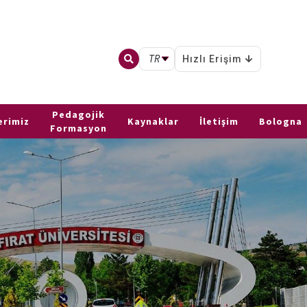
TR
Hızlı Erişim
Pedagojik
erimiz
Kaynaklar
İletişim
Bologna
Formasyon