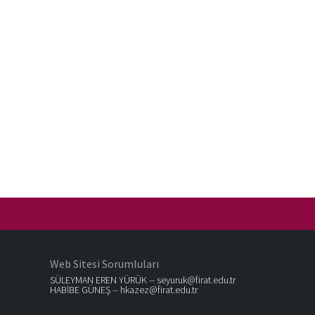
Web Sitesi Sorumluları
SÜLEYMAN EREN YÜRÜK --
seyuruk@firat.edu.tr
HABİBE GÜNEŞ --
hkazez@firat.edu.tr