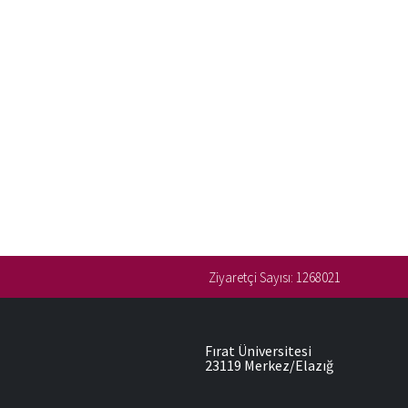
Ziyaretçi Sayısı:
1268021
Fırat Üniversitesi
23119 Merkez/Elazığ