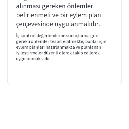
Posta
arı ve
Plan
alınması gereken önlemler
Matematik
ve
Fen
belirlenmeli ve bir eylem planı
Öğrenci
Bilimleri
İş
İşleri
Eğitimi
önetimi
ik ve
Akış
çerçevesinde uygulanmalıdır.
Otomasyonu
leri
Süreçleri
Temel
e Ölçme
İç kontrol değerlendirme sonuçlarına göre
Bologna
Eğitim
Görev
Bilgi
gerekli önlemler tespit edilmekte, bunlar için
ndirme
si
Tanımları
Sistemi
eylem planları hazırlanmakta ve planlanan
itim
iyileştirmeler düzenli olarak takip edilerek
Türkçe
ve
k ve
Mezun
uygulanmaktadır.
Sosyal
ik
ik
Portalı
Bilimler
lık
cesi
ğitimi
Öğrenci
Yabancı
Toplulukları
Diller
lgiler
Eğitimi
liği