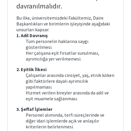
Posta
arı ve
Plan
davranılmalıdır.
Matematik
ve
Fen
Öğrenci
Bilimleri
İş
Bu ilke, üniversitemizdeki Fakültemiz, Daire
İşleri
Eğitimi
önetimi
ik ve
Akış
Otomasyonu
Başkanlıkları ve birimlerin işleyişinde aşağıdaki
leri
Süreçleri
unsurları kapsar:
1. Adil Davranış
Temel
e Ölçme
Bologna
Eğitim
Görev
Bilgi
Tüm personelin haklarına saygı
ndirme
si
Tanımları
Sistemi
gösterilmesi.
itim
Her çalışana eşit fırsatlar sunulması,
Türkçe
ve
k ve
Mezun
ayrımcılığa yer verilmemesi.
Sosyal
ik
ik
Portalı
Bilimler
lık
2. Eşitlik İlkesi
cesi
ğitimi
Çalışanlar arasında cinsiyet, yaş, etnik köken
Öğrenci
Yabancı
Toplulukları
gibi faktörlere dayalı ayrımcılık
Diller
lgiler
yapılmaması.
Eğitimi
Hizmet verilen bireyler arasında da adil ve
liği
eşit muamele sağlanması.
3. Şeffaf İşlemler
Personel alımında, terfi süreçlerinde ve
diğer idari işlemlerde açık ve anlaşılır
kriterlerin belirlenmesi.