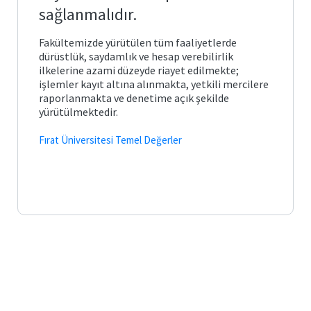
Posta
arı ve
Plan
sağlanmalıdır.
Matematik
ve
Fen
Öğrenci
Bilimleri
İş
Fakültemizde yürütülen tüm faaliyetlerde
İşleri
Eğitimi
önetimi
ik ve
Akış
Otomasyonu
dürüstlük, saydamlık ve hesap verebilirlik
leri
Süreçleri
ilkelerine azami düzeyde riayet edilmekte;
işlemler kayıt altına alınmakta, yetkili mercilere
Temel
e Ölçme
Bologna
Eğitim
Görev
Bilgi
raporlanmakta ve denetime açık şekilde
ndirme
si
Tanımları
Sistemi
yürütülmektedir.
itim
Türkçe
ve
k ve
Mezun
Fırat Üniversitesi Temel Değerler
Sosyal
ik
ik
Portalı
Bilimler
lık
cesi
ğitimi
Öğrenci
Yabancı
Toplulukları
Diller
lgiler
Eğitimi
liği