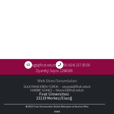
egt@firat.edu.tr
90 (424) 237 00 00
Ziyaretçi Sayısı:
1268186
Web Sitesi Sorumluları
SÜLEYMAN EREN YÜRÜK --
seyuruk@firat.edu.tr
HABİBE GÜNEŞ --
hkazez@firat.edu.tr
Fırat Üniversitesi
23119 Merkez/Elazığ
© 2023
Fırat Üniversitesi Dijital Dönüşüm ve Yazılım Ofisi
KVKK