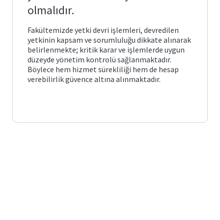
Posta
arı ve
Plan
olmalıdır.
Matematik
ve
Fen
Öğrenci
Bilimleri
İş
Fakültemizde yetki devri işlemleri, devredilen
İşleri
Eğitimi
önetimi
ik ve
Akış
Otomasyonu
yetkinin kapsam ve sorumluluğu dikkate alınarak
leri
Süreçleri
belirlenmekte; kritik karar ve işlemlerde uygun
düzeyde yönetim kontrolü sağlanmaktadır.
Temel
e Ölçme
Bologna
Eğitim
Görev
Bilgi
Böylece hem hizmet sürekliliği hem de hesap
ndirme
si
Tanımları
Sistemi
verebilirlik güvence altına alınmaktadır.
itim
Türkçe
ve
k ve
Mezun
Sosyal
ik
ik
Portalı
Bilimler
lık
cesi
ğitimi
Öğrenci
Yabancı
Toplulukları
Diller
lgiler
Eğitimi
liği