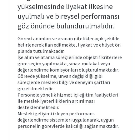
Posta
arı ve
Plan
yükselmesinde liyakat ilkesine
Matematik
ve
Fen
uyulmalı ve bireysel performansı
Öğrenci
Bilimleri
İş
İşleri
Eğitimi
önetimi
ik ve
Akış
göz önünde bulundurulmalıdır.
Otomasyonu
leri
Süreçleri
Temel
e Ölçme
Görev tanımları ve aranan nitelikler açık şekilde
Bologna
Eğitim
Görev
Bilgi
belirlenerek ilan edilmekte, liyakat ve ehliyet ön
ndirme
si
Tanımları
Sistemi
planda tutulmaktadır.
itim
İşe alım ve atama süreçlerinde objektif kriterlere
Türkçe
ve
k ve
Mezun
göre seçim yapılmakta, sınav, mülakat veya
Sosyal
ik
ik
Portalı
değerlendirme komisyonları oluşturulmaktadır.
Bilimler
lık
cesi
ğitimi
Görevde yükselme, unvan değişikliği gibi
Öğrenci
süreçlerde mesleki bilgi ve deneyim şartları
Yabancı
Toplulukları
gözetilmektedir.
Diller
lgiler
Eğitimi
Personele yönelik hizmet içi eğitim faaliyetleri
liği
ile mesleki yeterliliklerin artırılması
desteklenmektedir.
Mesleki gelişimi izleyen performans
değerlendirme sistemleri uygulanarak, uygun
personelin görevlerde kalıcılığı sağlanmaktadır.