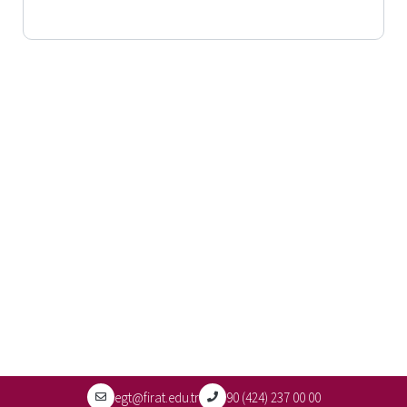
egt@firat.edu.tr
90 (424) 237 00 00