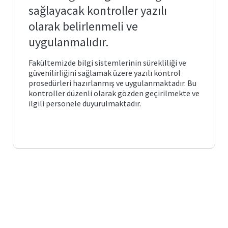
Posta
arı ve
Plan
sağlayacak kontroller yazılı
Matematik
ve
Fen
olarak belirlenmeli ve
Öğrenci
Bilimleri
İş
İşleri
Eğitimi
önetimi
ik ve
Akış
uygulanmalıdır.
Otomasyonu
leri
Süreçleri
Temel
e Ölçme
Fakültemizde bilgi sistemlerinin sürekliliği ve
Bologna
Eğitim
Görev
Bilgi
güvenilirliğini sağlamak üzere yazılı kontrol
ndirme
si
Tanımları
Sistemi
prosedürleri hazırlanmış ve uygulanmaktadır. Bu
itim
kontroller düzenli olarak gözden geçirilmekte ve
Türkçe
ve
k ve
Mezun
ilgili personele duyurulmaktadır.
Sosyal
ik
ik
Portalı
Bilimler
lık
cesi
ğitimi
Öğrenci
Yabancı
Toplulukları
Diller
lgiler
Eğitimi
liği