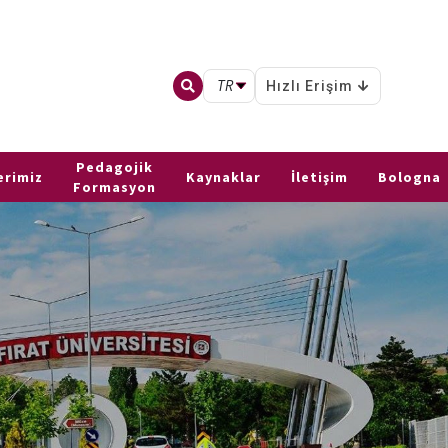
TR
Hızlı Erişim
Pedagojik
erimiz
Kaynaklar
İletişim
Bologna
Formasyon