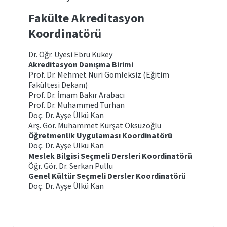
Posta
arı ve
Plan
Matematik
Fakülte Akreditasyon
ve
Fen
Öğrenci
Bilimleri
İş
Koordinatörü
İşleri
Eğitimi
önetimi
ik ve
Akış
Otomasyonu
leri
Süreçleri
Dr. Öğr. Üyesi Ebru Kükey
Temel
e Ölçme
Bologna
Akreditasyon Danışma Birimi
Eğitim
Görev
Bilgi
Prof. Dr. Mehmet Nuri Gömleksiz (Eğitim
ndirme
si
Tanımları
Sistemi
Fakültesi Dekanı)
itim
Türkçe
Prof. Dr. İmam Bakır Arabacı
ve
k ve
Mezun
Prof. Dr. Muhammed Turhan
Sosyal
ik
ik
Portalı
Bilimler
Doç. Dr. Ayşe Ülkü Kan
lık
cesi
ğitimi
Arş. Gör. Muhammet Kürşat Öksüzoğlu
Öğrenci
Öğretmenlik Uygulaması Koordinatörü
Yabancı
Toplulukları
Doç. Dr. Ayşe Ülkü Kan
Diller
lgiler
Eğitimi
Meslek Bilgisi Seçmeli Dersleri Koordinatörü
liği
Öğr. Gör. Dr. Serkan Pullu
Genel Kültür Seçmeli Dersler Koordinatörü
Doç. Dr. Ayşe Ülkü Kan