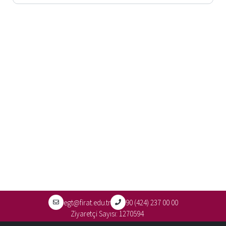
egt@firat.edu.tr
90 (424) 237 00 00
Ziyaretçi Sayısı:
1270594