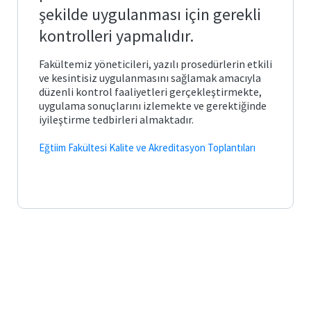
Posta
arı ve
Plan
şekilde uygulanması için gerekli
Matematik
ve
Fen
kontrolleri yapmalıdır.
Öğrenci
Bilimleri
İş
İşleri
Eğitimi
önetimi
ik ve
Akış
Otomasyonu
leri
Süreçleri
Fakültemiz yöneticileri, yazılı prosedürlerin etkili
ve kesintisiz uygulanmasını sağlamak amacıyla
Temel
e Ölçme
Bologna
düzenli kontrol faaliyetleri gerçekleştirmekte,
Eğitim
Görev
Bilgi
ndirme
si
Tanımları
uygulama sonuçlarını izlemekte ve gerektiğinde
Sistemi
iyileştirme tedbirleri almaktadır.
itim
Türkçe
ve
k ve
Mezun
Sosyal
Eğtiim Fakültesi Kalite ve Akreditasyon Toplantıları
ik
ik
Portalı
Bilimler
lık
cesi
ğitimi
Öğrenci
Yabancı
Toplulukları
Diller
lgiler
Eğitimi
liği