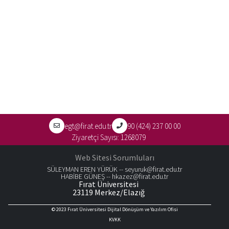
egt@firat.edu.tr
90 (424) 237 00 00
Ziyaretçi Sayısı:
1268079
Web Sitesi Sorumluları
SÜLEYMAN EREN YÜRÜK --
seyuruk@firat.edu.tr
HABİBE GÜNEŞ --
hkazez@firat.edu.tr
Fırat Üniversitesi
23119 Merkez/Elazığ
© 2023
Fırat Üniversitesi Dijital Dönüşüm ve Yazılım Ofisi
KVKK